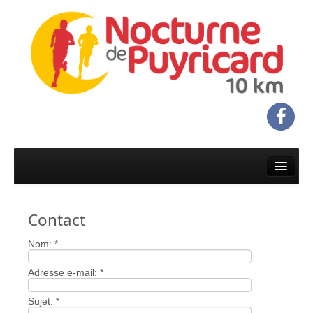
Accueil
Infos & programme
Contact
Infos pratiques
Nom:
*
Programme
Adresse e-mail:
*
Inscriptions & réglement
Sujet:
*
Inscriptions