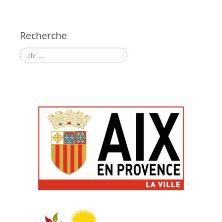
2010
2009
Recherche
2008
2007
2006
2005
2004
Parcours 2024
Partenariats
Sites amis