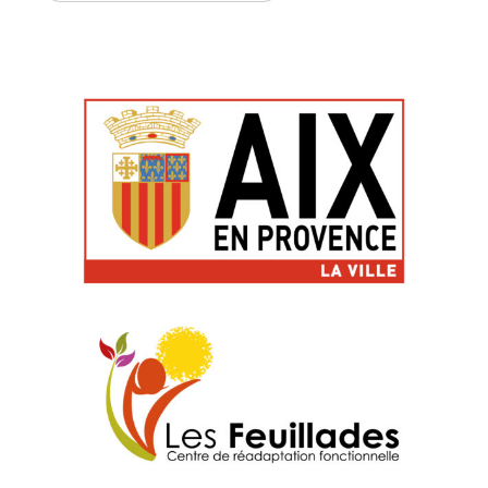
2010
2009
2008
2007
2006
2005
2004
Parcours 2024
Partenariats
Sites amis