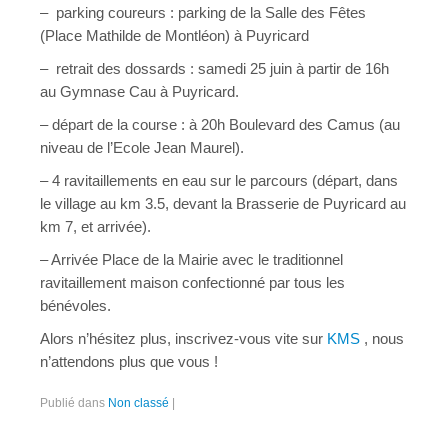
– parking coureurs : parking de la Salle des Fêtes
Règlement
(Place Mathilde de Montléon) à Puyricard
Organisation
– retrait des dossards : samedi 25 juin à partir de 16h
au Gymnase Cau à Puyricard.
Résultats & Photos
– départ de la course : à 20h Boulevard des Camus (au
2018
niveau de l’Ecole Jean Maurel).
– 4 ravitaillements en eau sur le parcours (départ, dans
2017
le village au km 3.5, devant la Brasserie de Puyricard au
2016
km 7, et arrivée).
– Arrivée Place de la Mairie avec le traditionnel
2015
ravitaillement maison confectionné par tous les
2014
bénévoles.
Alors n’hésitez plus, inscrivez-vous vite sur
KMS
, nous
2013
n’attendons plus que vous !
2012
Publié dans
Non classé
|
2011