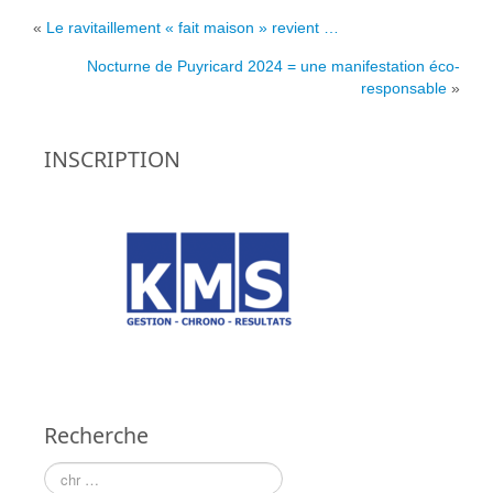
2010
«
Le ravitaillement « fait maison » revient …
2009
Nocturne de Puyricard 2024 = une manifestation éco-
responsable
»
2008
2007
INSCRIPTION
2006
2005
2004
Parcours 2024
Partenariats
Sites amis
Recherche